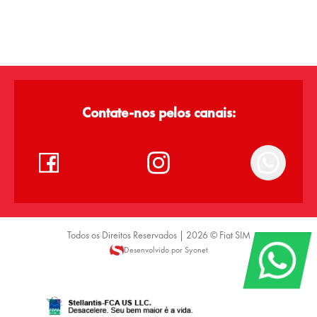
Contate-nos pelos canais:
Todos os Direitos Reservados |
2026
©
Fiat SIM
Desenvolvido por Syonet