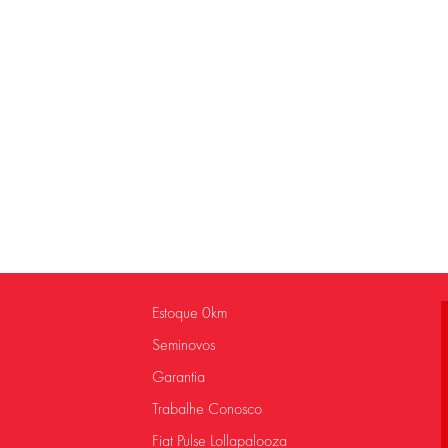
Estoque 0km
Seminovos
Garantia
Trabalhe Conosco
Fiat Pulse Lollapalooza