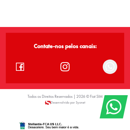
Contate-nos pelos canais:
Todos os Direitos Reservados |
2026
©
Fiat SIM
Desenvolvido por Syonet