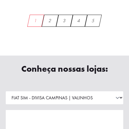
1
2
3
4
5
Conheça nossas lojas: