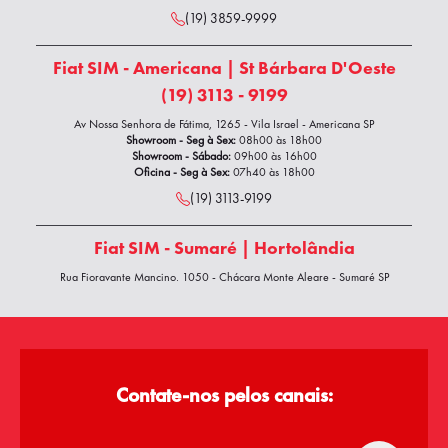
(19) 3859-9999
Fiat SIM - Americana | St Bárbara D'Oeste
(19) 3113 - 9199
Av Nossa Senhora de Fátima, 1265 - Vila Israel - Americana SP
Showroom - Seg à Sex:
08h00 às 18h00
Showroom - Sábado:
09h00 às 16h00
Oficina - Seg à Sex:
07h40 às 18h00
(19) 3113-9199
Fiat SIM - Sumaré | Hortolândia
Rua Fioravante Mancino, 1050 - Chácara Monte Alegre - Sumaré SP
Showroom - Seg à Sexta:
08h00 às 18h00
Showroom - Sábado:
09h00 às 17h00
Oficina - Segunda à Sexta:
07h40 às 18h00
(19) 3854-9899
Contate-nos pelos canais:
WhatsApp Vendas
(19) 3801-9999
(19) 3801-9999