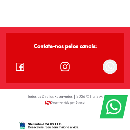
Contate-nos pelos canais:
Todos os Direitos Reservados |
2026
©
Fiat SIM
Desenvolvido por Syonet