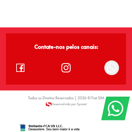
Contate-nos pelos canais:
Todos os Direitos Reservados |
2026
©
Fiat SIM
Desenvolvido por Syonet