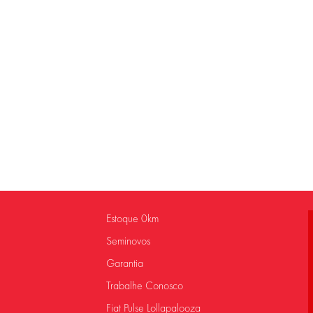
Estoque 0km
Seminovos
Garantia
Trabalhe Conosco
Fiat Pulse Lollapalooza