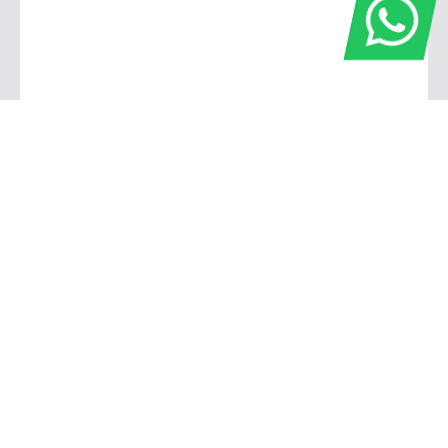
Fiat SIM - Divisa Campinas | Valinhos
Av Kamekichi Ohnuma, s/n - Vila Faustina II - Valinhos SP
Showroom
Segunda a Sexta-feira das 8h às 18h
Sábado das 9h ás 18h
Oficina
Segunda a Sexta-feira das 7h40
às 18h