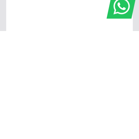
Fiat SIM - Divisa Campinas | Valinhos
Av Kamekichi Ohnuma, s/n - Vila Faustina II - Valinhos SP
Showroom
Segunda a Sexta-feira das 8h às 18h
Sábado das 9h ás 18h
Oficina
Segunda a Sexta-feira das 7h40
às 18h