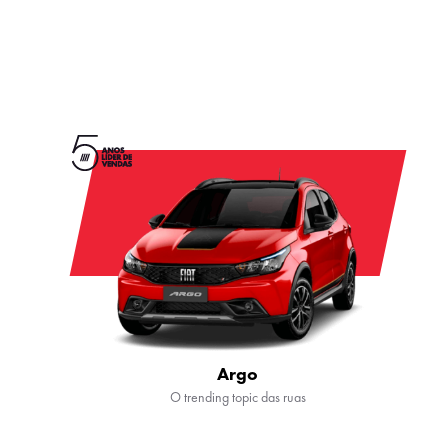
Argo
O trending topic das ruas