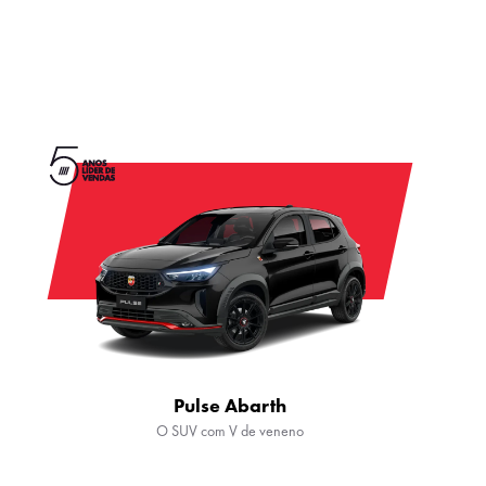
Pulse Abarth
O SUV com V de veneno