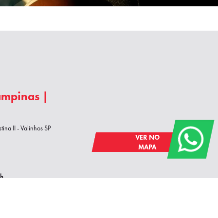
Campinas |
na II - Valinhos SP
VER NO
MAPA
8h
na | St Bárbara