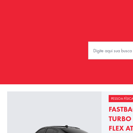
PESSOA FÍSIC
FASTBA
TURBO 
FLEX A