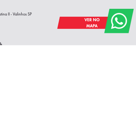
na II - Valinhos SP
VER NO
MAPA
8h
na | St Bárbara
 9199
VER NO
la Israel - Americana SP
MAPA
h00
0
| Hortolândia