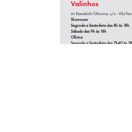
Valinhos
Av Kamekichi Ohnuma, s/n - Vila Fausti
Showroom
Segunda a Sexta-feira das 8h às 18h
Sábado das 9h ás 18h
Oficina
Segunda a Sexta-feira das 7h40
às 1
(19) 3859-9999
Fiat SIM - America
D'Oeste (19) 3113 -
Av Nossa Senhora de Fátima, 1265 - Vi
Showroom - Seg à Sex:
08h00 às 18
Showroom - Sábado:
09h00 às 16h0
Oficina - Seg à Sex:
07h40 às 18h00
(19) 3113-9199
Fiat SIM - Sumaré 