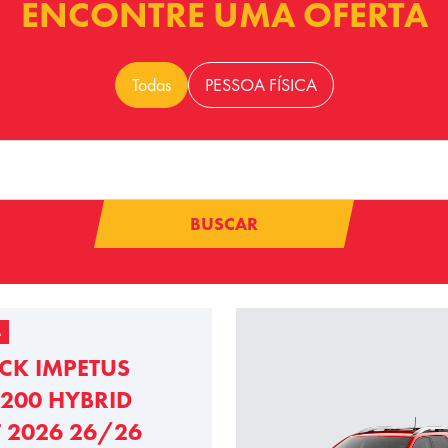
ENCONTRE UMA OFERTA
Todas
PESSOA FÍSICA
BUSCAR
A
CK IMPETUS
200 HYBRID
T 2026 26/26