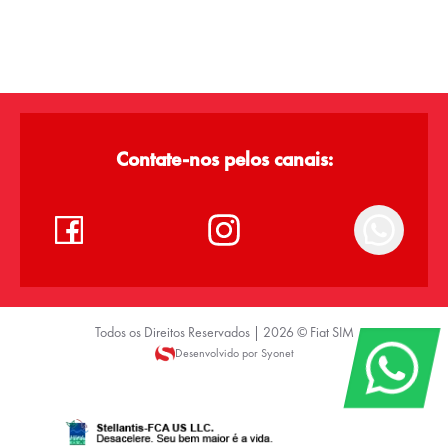
Contate-nos pelos canais:
Todos os Direitos Reservados |
2026
©
Fiat SIM
Desenvolvido por Syonet