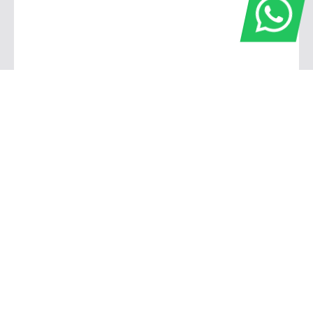
Fiat SIM - Divisa Campinas | Valinhos
Av Kamekichi Ohnuma, s/n - Vila Faustina II - Valinhos SP
Showroom
Segunda a Sexta-feira das 8h às 18h
Sábado das 9h ás 18h
Oficina
Segunda a Sexta-feira das 7h40
às 18h