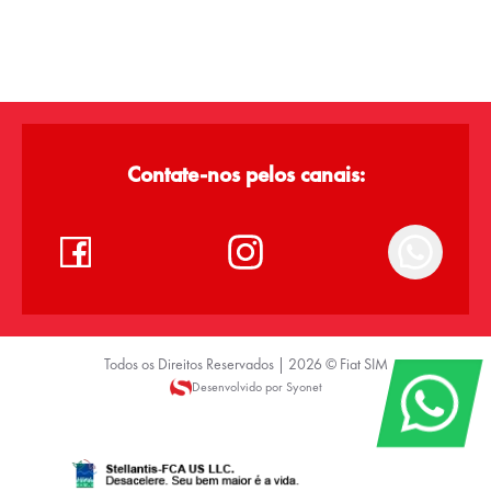
Contate-nos pelos canais:
Todos os Direitos Reservados |
2026
©
Fiat SIM
Desenvolvido por Syonet