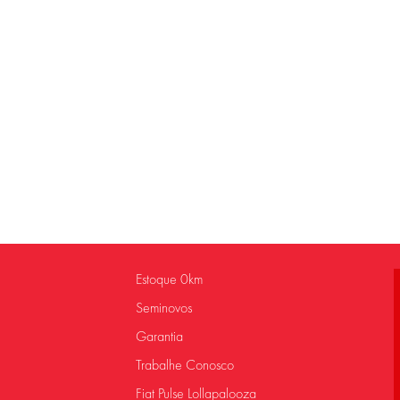
Estoque 0km
Seminovos
Garantia
Trabalhe Conosco
Fiat Pulse Lollapalooza