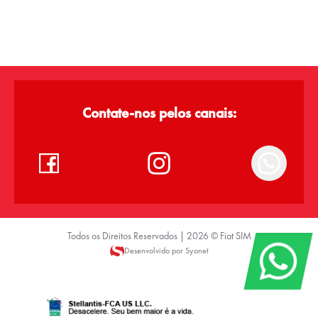
Contate-nos pelos canais:
Todos os Direitos Reservados |
2026
©
Fiat SIM
Desenvolvido por Syonet