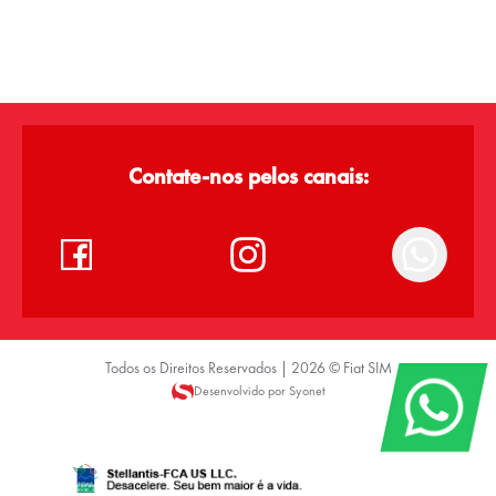
Contate-nos pelos canais:
Todos os Direitos Reservados |
2026
©
Fiat SIM
Desenvolvido por Syonet