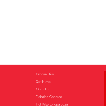
Estoque 0km
Seminovos
Garantia
Trabalhe Conosco
Fiat Pulse Lollapalooza