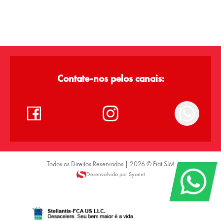
Contate-nos pelos canais:
Todos os Direitos Reservados |
2026
©
Fiat SIM
Desenvolvido por Syonet