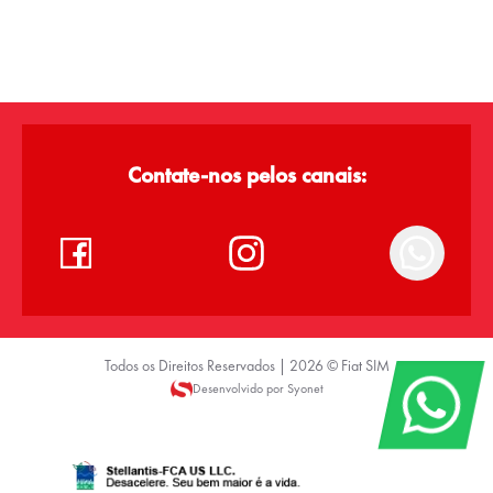
Contate-nos pelos canais:
Todos os Direitos Reservados |
2026
©
Fiat SIM
Desenvolvido por Syonet