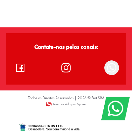
Contate-nos pelos canais:
Todos os Direitos Reservados |
2026
©
Fiat SIM
Desenvolvido por Syonet