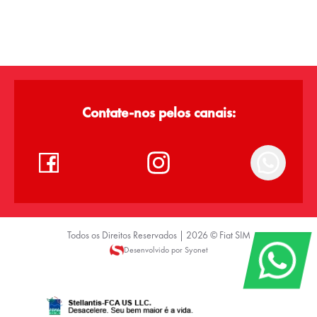
Contate-nos pelos canais:
Todos os Direitos Reservados |
2026
©
Fiat SIM
Desenvolvido por Syonet