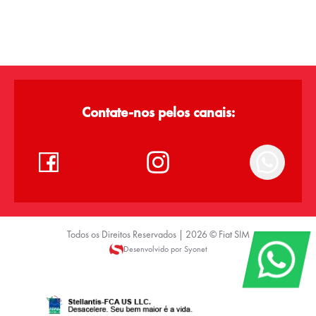
Contate-nos pelos canais:
Todos os Direitos Reservados |
2026
©
Fiat SIM
Desenvolvido por Syonet