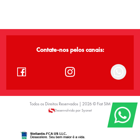
Contate-nos pelos canais:
Todos os Direitos Reservados |
2026
©
Fiat SIM
Desenvolvido por Syonet