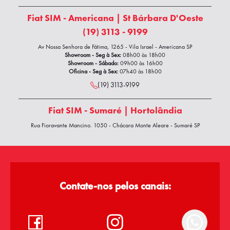
Fiat SIM - Americana | St Bárbara D'Oeste
(19) 3113 - 9199
Av Nossa Senhora de Fátima, 1265 - Vila Israel - Americana SP
Showroom - Seg à Sex:
08h00 às 18h00
Showroom - Sábado:
09h00 às 16h00
Oficina - Seg à Sex:
07h40 às 18h00
(19) 3113-9199
Fiat SIM - Sumaré | Hortolândia
Rua Fioravante Mancino, 1050 - Chácara Monte Alegre - Sumaré SP
Showroom - Seg à Sexta:
08h00 às 18h00
Showroom - Sábado:
09h00 às 17h00
Oficina - Segunda à Sexta:
07h40 às 18h00
(19) 3854-9899
Contate-nos pelos canais:
WhatsApp Vendas
(19) 3801-9999
(19) 3801-9999