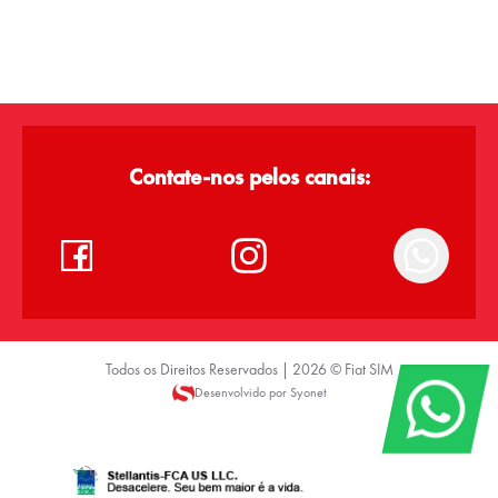
Contate-nos pelos canais:
Todos os Direitos Reservados |
2026
©
Fiat SIM
Desenvolvido por Syonet