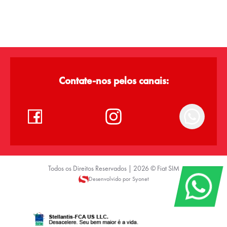
Contate-nos pelos canais:
Todos os Direitos Reservados |
2026
©
Fiat SIM
Desenvolvido por Syonet