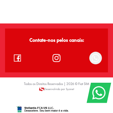
Contate-nos pelos canais:
Todos os Direitos Reservados |
2026
©
Fiat SIM
Desenvolvido por Syonet