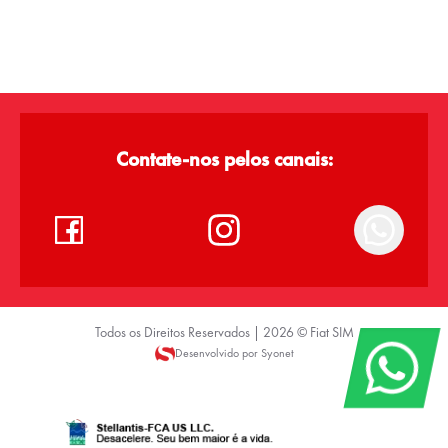
Contate-nos pelos canais:
Todos os Direitos Reservados |
2026
©
Fiat SIM
Desenvolvido por Syonet