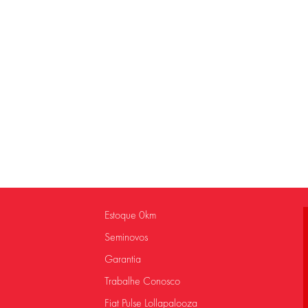
Estoque 0km
Seminovos
Garantia
Trabalhe Conosco
Fiat Pulse Lollapalooza