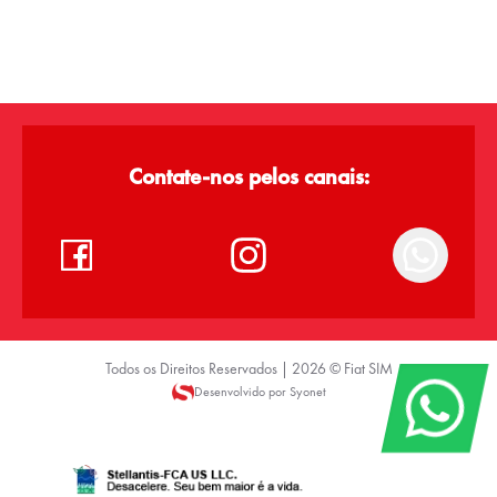
Contate-nos pelos canais:
Todos os Direitos Reservados |
2026
©
Fiat SIM
Desenvolvido por Syonet