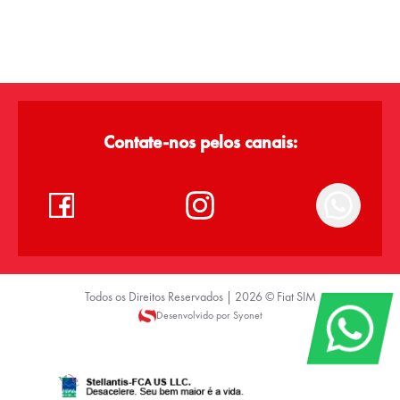
Contate-nos pelos canais:
Todos os Direitos Reservados |
2026
©
Fiat SIM
Desenvolvido por Syonet