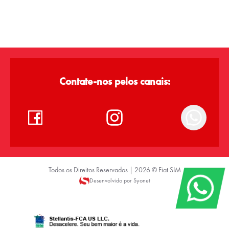
Contate-nos pelos canais:
Todos os Direitos Reservados |
2026
©
Fiat SIM
Desenvolvido por Syonet