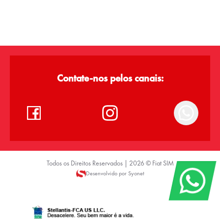
Contate-nos pelos canais:
Todos os Direitos Reservados |
2026
©
Fiat SIM
Desenvolvido por Syonet