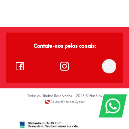
Contate-nos pelos canais:
Todos os Direitos Reservados |
2026
©
Fiat SIM
Desenvolvido por Syonet