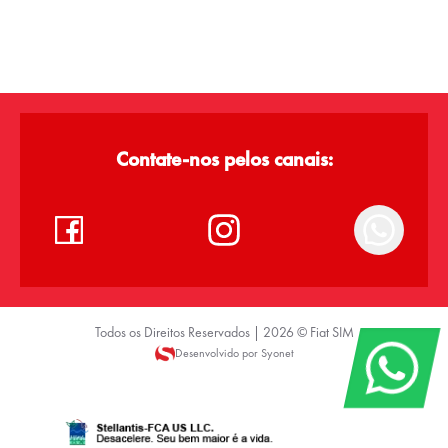
Contate-nos pelos canais:
Todos os Direitos Reservados |
2026
©
Fiat SIM
Desenvolvido por Syonet