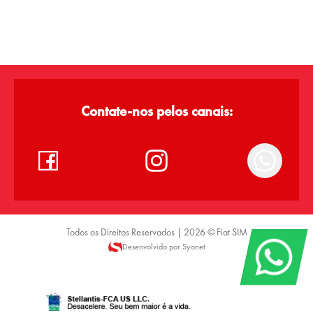
Contate-nos pelos canais:
Todos os Direitos Reservados |
2026
©
Fiat SIM
Desenvolvido por Syonet