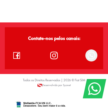
Contate-nos pelos canais:
Todos os Direitos Reservados |
2026
©
Fiat SIM
Desenvolvido por Syonet