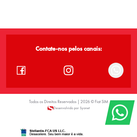
Contate-nos pelos canais:
Todos os Direitos Reservados |
2026
©
Fiat SIM
Desenvolvido por Syonet