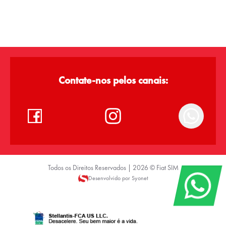
Contate-nos pelos canais:
Todos os Direitos Reservados |
2026
©
Fiat SIM
Desenvolvido por Syonet