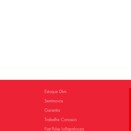
Estoque 0km
Seminovos
Garantia
Trabalhe Conosco
Fiat Pulse Lollapalooza