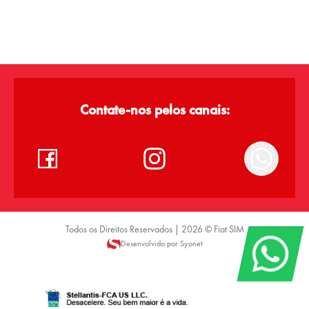
Contate-nos pelos canais:
Todos os Direitos Reservados |
2026
©
Fiat SIM
Desenvolvido por Syonet