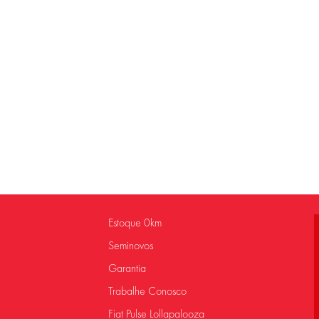
Estoque 0km
Seminovos
Garantia
Trabalhe Conosco
Fiat Pulse Lollapalooza