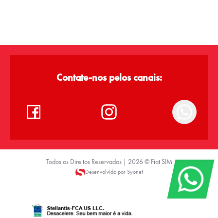
Contate-nos pelos canais:
Todos os Direitos Reservados |
2026
©
Fiat SIM
Desenvolvido por Syonet