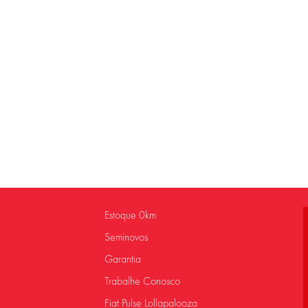
Estoque 0km
Seminovos
Garantia
Trabalhe Conosco
Fiat Pulse Lollapalooza