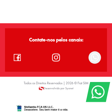
Contate-nos pelos canais:
Todos os Direitos Reservados |
2026
©
Fiat SIM
Desenvolvido por Syonet