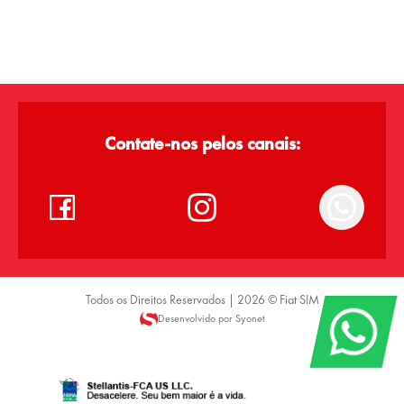
Contate-nos pelos canais:
Todos os Direitos Reservados |
2026
©
Fiat SIM
Desenvolvido por Syonet